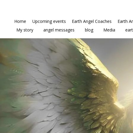
Home
Upcoming events
Earth Angel Coaches
Earth A
My story
angel messages
blog
Media
ear