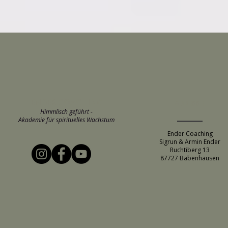
ENDER COACHING
ADRESSE
Himmlisch geführt -
Akademie für spirituelles Wachstum
Ender Coaching
Sigrun & Armin Ender
Ruchtiberg 13
87727 Babenhausen