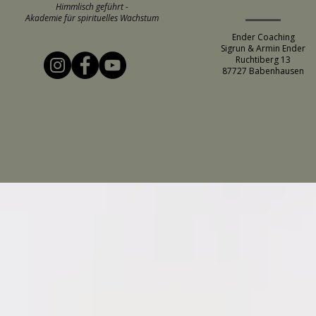
Himmlisch geführt -
Akademie für spirituelles Wachstum
Ender Coaching
Sigrun & Armin Ender
Ruchtiberg 13
87727 Babenhausen