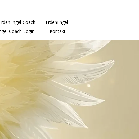
ErdenEngel-Coach
ErdenEngel
ngel-Coach-Login
Kontakt