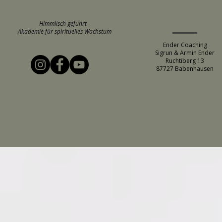
ENDER COACHING
ADRESSE
Himmlisch geführt -
Akademie für spirituelles Wachstum
Ender Coaching
Sigrun & Armin Ender
Ruchtiberg 13
87727 Babenhausen