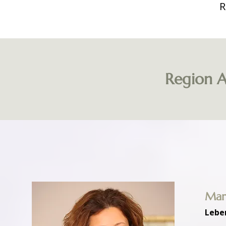
R
Region A
Mar
Lebe