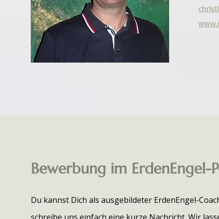
chris
www.c
Bewerbung im ErdenEngel-P
Du kannst Dich als ausgebildeter ErdenEngel-Coac
schreibe uns einfach eine kurze Nachricht. Wir las