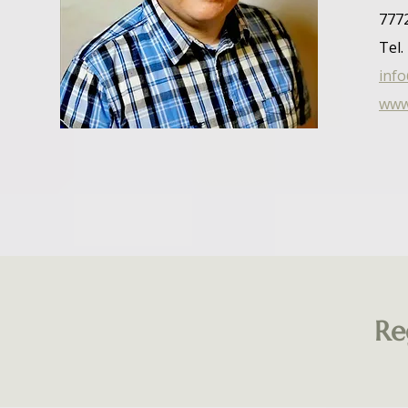
777
Tel.
inf
www
Re