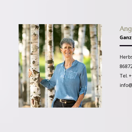
Ange
Ganz
Herbs
86872
Tel. 
info@