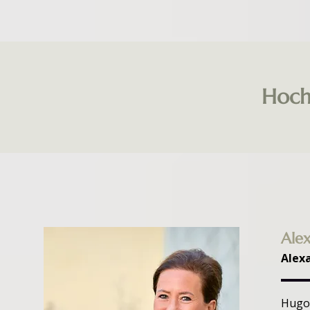
Hoch
Ale
Alex
Hugo