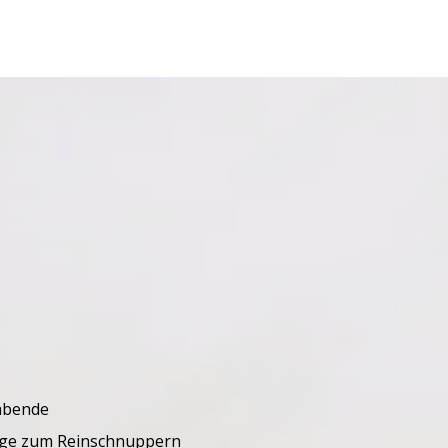
oabende
age zum Reinschnuppern​​