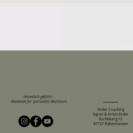
ENDER COACHING
ADRESSE
Himmlisch geführt -
Akademie für spirituelles Wachstum
Ender Coaching
Sigrun & Armin Ender
Ruchtiberg 13
87727 Babenhausen