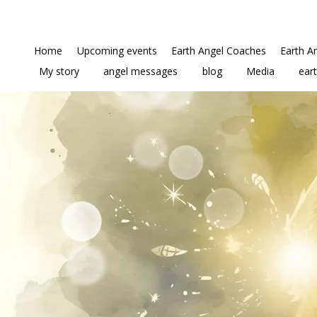
Home
Upcoming events
Earth Angel Coaches
Earth A
My story
angel messages
blog
Media
ear