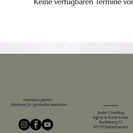
Keine verfügbaren Termine vor
ENDER COACHING
ADRESSE
Himmlisch geführt -
Akademie für spirituelles Wachstum
Ender Coaching
Sigrun & Armin Ender
Ruchtiberg 13
87727 Babenhausen